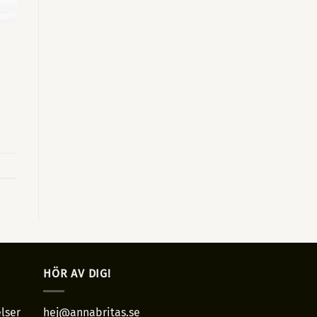
HÖR AV DIG!
lser
hej@annabritas.se