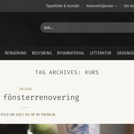
Öppettider & kontakt
Hantverkstjänster
Om An
Sök
efter:
RENGÖRING
BELYSNING
BYGGMATERIAL
LITTERATUR
SÄSONGS
TAG ARCHIVES:
KURS
INLÄGG
 fönsterrenovering
OSTED ON
2023-05-09
BY
PATRICIA