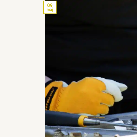
09
maj