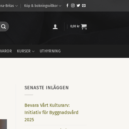
na-Britas
Köp & bokningsvillkor
0,00
kr
VAROR
KURSER
UTHYRNING
SENASTE INLÄGGEN
Bevara Vårt Kulturarv:
Initiativ för Byggnadsvård
2025