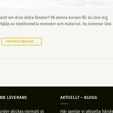
 hand om dina äldre fönster? På denna kursen får du lära dig
hjälp av traditionella metoder och material. Du kommer lära
CONTINUE READING
→
BB LEVERANS
AKTUELLT – BLOGG
order skickas normalt ut
Här samlar vi aktuella hände