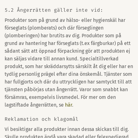
5.2 Ångerrätten gäller inte vid:
Produkter som på grund av hälso- eller hygienskäl har
förseglats (plomberats) och där förseglingen
(plomberingen) har brutits av dig. Produkter som på
grund av hantering har förseglats (t.ex färgburkar) på ett
sådant sätt att öppnad förpackning gör att produkten ej
kan säljas vidare till annan kund. Specialtillverkad
produkt, som har skräddarsytts särskilt åt dig eller har en
tydlig personlig prägel efter dina önskemål. Tjänster som
har fullgjorts och där du uttryckligen har samtyckt till att
tjänsten påbörjas utan ångerrätt. Varor som snabbt kan
försämras, exempelvis livsmedel. För mer om den
lagstiftade ångerrätten, se
här
.
Reklamation och klagomål
Vi besiktigar alla produkter innan dessa skickas till dig.
Skulle produkten ändå vara skadad eller felexpedierad