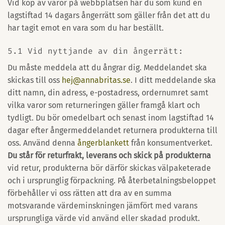
Vid köp av varor på webbplatsen har du som kund en
lagstiftad 14 dagars ångerrätt som gäller från det att du
har tagit emot en vara som du har beställt.
5.1 Vid nyttjande av din ångerrätt:
Du måste meddela att du ångrar dig. Meddelandet ska
skickas till oss
hej@annabritas.se
. I ditt meddelande ska
ditt namn, din adress, e-postadress, ordernumret samt
vilka varor som returneringen gäller framgå klart och
tydligt. Du bör omedelbart och senast inom lagstiftad 14
dagar efter ångermeddelandet returnera produkterna till
oss. Använd denna
ångerblankett
från konsumentverket.
Du står för returfrakt, leverans och skick på produkterna
vid retur, produkterna bör därför skickas välpaketerade
och i ursprunglig förpackning. På återbetalningsbeloppet
förbehåller vi oss rätten att dra av en summa
motsvarande värdeminskningen jämfört med varans
ursprungliga värde vid använd eller skadad produkt.