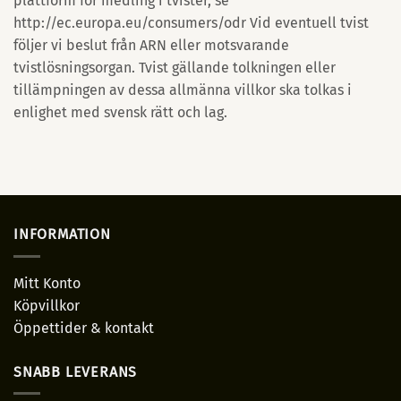
plattform för medling i tvister, se
http://ec.europa.eu/consumers/odr Vid eventuell tvist
följer vi beslut från ARN eller motsvarande
tvistlösningsorgan. Tvist gällande tolkningen eller
tillämpningen av dessa allmänna villkor ska tolkas i
enlighet med svensk rätt och lag.
INFORMATION
Mitt Konto
Köpvillkor
Öppettider & kontakt
SNABB LEVERANS