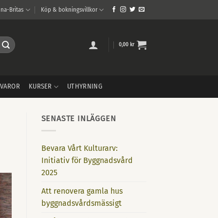
na-Britas
Köp & bokningsvillkor
0,00
kr
VAROR
KURSER
UTHYRNING
SENASTE INLÄGGEN
Bevara Vårt Kulturarv:
Initiativ för Byggnadsvård
2025
Att renovera gamla hus
byggnadsvårdsmässigt