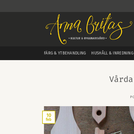
Skip
to
content
FÄRG & YTBEHANDLING
HUSHÅLL & INREDNING
Vårda
P
10
feb