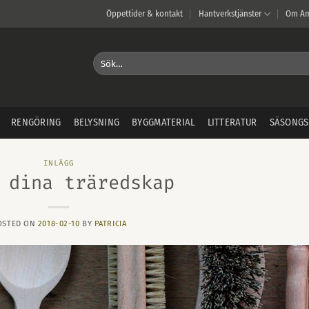
Öppettider & kontakt
Hantverkstjänster
Om An
Sök
efter:
RENGÖRING
BELYSNING
BYGGMATERIAL
LITTERATUR
SÄSONGS
INLÄGG
 dina träredskap
OSTED ON
2018-02-10
BY
PATRICIA