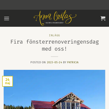
Skip
to
content
INLÄGG
Fira fönsterrenoveringensdag
med oss!
POSTED ON
2023-05-24
BY
PATRICIA
24
maj