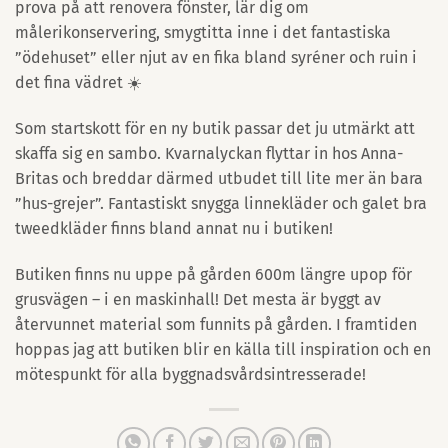
prova på att renovera fönster, lär dig om
målerikonservering, smygtitta inne i det fantastiska
”ödehuset” eller njut av en fika bland syréner och ruin i
det fina vädret ☀️
Som startskott för en ny butik passar det ju utmärkt att
skaffa sig en sambo. Kvarnalyckan flyttar in hos Anna-
Britas och breddar därmed utbudet till lite mer än bara
”hus-grejer”. Fantastiskt snygga linnekläder och galet bra
tweedkläder finns bland annat nu i butiken!
Butiken finns nu uppe på gården 600m längre upop för
grusvägen – i en maskinhall! Det mesta är byggt av
återvunnet material som funnits på gården. I framtiden
hoppas jag att butiken blir en källa till inspiration och en
mötespunkt för alla byggnadsvårdsintresserade!