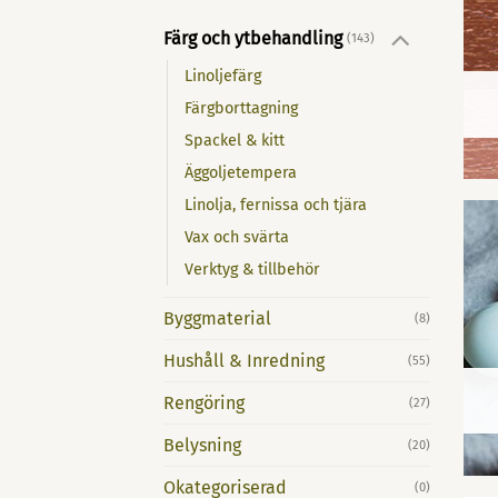
Färg och ytbehandling
(143)
Linoljefärg
Färgborttagning
Spackel & kitt
Äggoljetempera
Linolja, fernissa och tjära
Vax och svärta
Verktyg & tillbehör
Byggmaterial
(8)
Hushåll & Inredning
(55)
Rengöring
(27)
Belysning
(20)
Okategoriserad
(0)