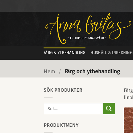
Skip
to
content
FÄRG & YTBEHANDLING
HUSHÅLL & INREDNING
Hem
/
Färg och ytbehandling
SÖK PRODUKTER
Färg
lino
Sök
efter:
PRODUKTMENY