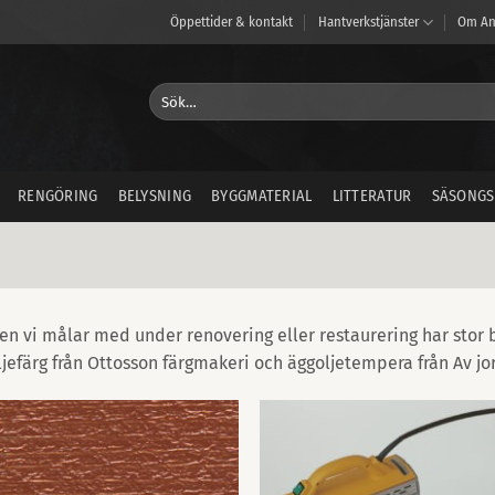
Öppettider & kontakt
Hantverkstjänster
Om An
Sök
efter:
RENGÖRING
BELYSNING
BYGGMATERIAL
LITTERATUR
SÄSONGS
en vi målar med under renovering eller restaurering har stor
ljefärg från Ottosson färgmakeri och äggoljetempera från Av jo