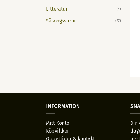
Litteratur
(5)
Säsongsvaror
(77)
INFORMATION
SNA
Mitt Konto
Din 
Köpvillkor
dage
Öppettider & kontakt
best