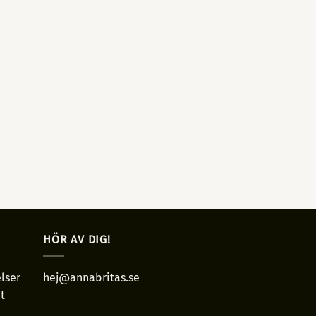
HÖR AV DIG!
lser
hej@annabritas.se
t