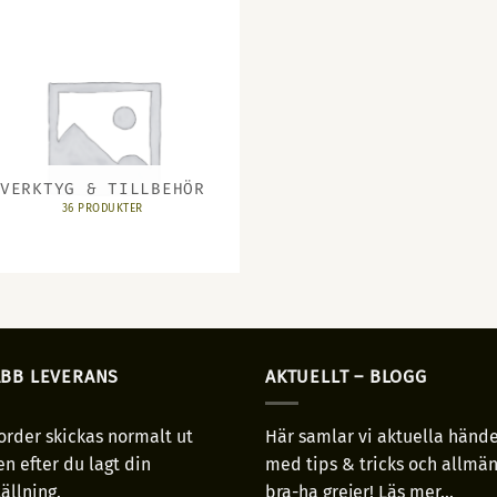
VERKTYG & TILLBEHÖR
36 PRODUKTER
BB LEVERANS
AKTUELLT – BLOGG
order skickas normalt ut
Här samlar vi aktuella hände
n efter du lagt din
med tips & tricks och allmän
ällning.
bra-ha grejer!
Läs mer...