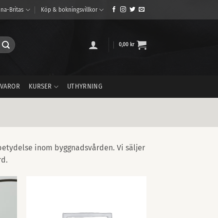
na-Britas
Köp & bokningsvillkor
0,00
kr
VAROR
KURSER
UTHYRNING
 betydelse inom byggnadsvården. Vi säljer
rd.