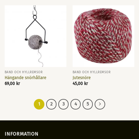
BAND OCH HYLLREMSOR
BAND OCH HYLLREMSOR
Hängande snörhållare
Jutesnöre
69,00
kr
45,00
kr
1
2
3
4
5
INFORMATION