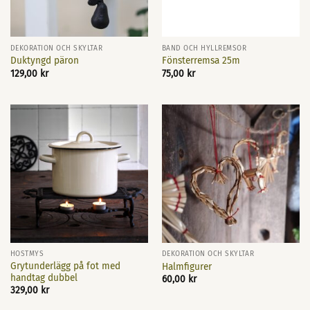
DEKORATION OCH SKYLTAR
BAND OCH HYLLREMSOR
Duktyngd päron
Fönsterremsa 25m
129,00
kr
75,00
kr
HÖSTMYS
DEKORATION OCH SKYLTAR
Grytunderlägg på fot med
Halmfigurer
handtag dubbel
60,00
kr
329,00
kr