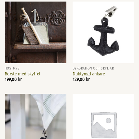
HÖSTMYS
DEKORATION OCH SKYLTAR
Borste med skyffel
Duktyngd ankare
199,00
kr
129,00
kr