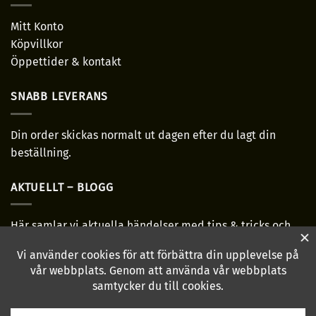
Mitt Konto
Köpvillkor
Öppettider & kontakt
SNABB LEVERANS
Din order skickas normalt ut dagen efter du lagt din
beställning.
AKTUELLT – BLOGG
Här samlar vi aktuella händelser med tips & tricks och
allmänt bra-ha grejer!
Läs mer...
HÖR AV DIG!