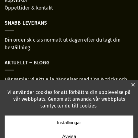
Köpvillkor
Öppettider & kontakt
SNABB LEVERANS
Din order skickas normalt ut dagen efter du lagt din
beställning.
AKTUELLT – BLOGG
Här samlar vi aktuella händelser med tips & tricks och
allmänt bra-ha grejer!
Läs mer...
HÖR AV DIG!
hej@annabritas.se