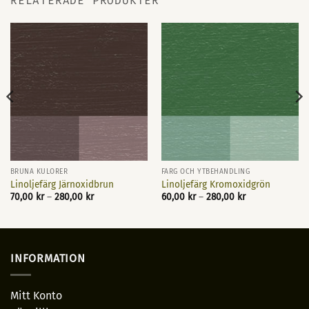
RELATERADE PRODUKTER
BRUNA KULÖRER
FÄRG OCH YTBEHANDLING
Linoljefärg Järnoxidbrun
Linoljefärg Kromoxidgrön
Prisintervall:
Prisintervall:
70,00
kr
–
280,00
kr
60,00
kr
–
280,00
kr
70,00 kr
60,00 kr
till
till
280,00 kr
280,00 kr
INFORMATION
Mitt Konto