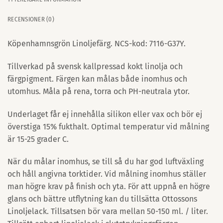
RECENSIONER (0)
Köpenhamnsgrön Linoljefärg. NCS-kod: 7116-G37Y.
Tillverkad på svensk kallpressad kokt linolja och
färgpigment. Färgen kan målas både inomhus och
utomhus. Måla på rena, torra och PH-neutrala ytor.
Underlaget får ej innehålla silikon eller vax och bör ej
överstiga 15% fukthalt. Optimal temperatur vid målning
är 15-25 grader C.
När du målar inomhus, se till så du har god luftväxling
och håll angivna torktider. Vid målning inomhus ställer
man högre krav på finish och yta. För att uppnå en högre
glans och bättre utflytning kan du tillsätta Ottossons
Linoljelack. Tillsatsen bör vara mellan 50-150 ml. / liter.