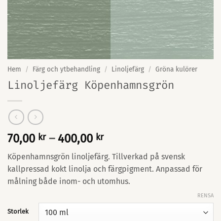
Hem
/
Färg och ytbehandling
/
Linoljefärg
/
Gröna kulörer
Linoljefärg Köpenhamnsgrön
Prisintervall:
70,00
kr
–
400,00
kr
70,00 kr
Köpenhamnsgrön linoljefärg. Tillverkad på svensk
till
kallpressad kokt linolja och färgpigment. Anpassad för
400,00 kr
målning både inom- och utomhus.
RENSA
Storlek