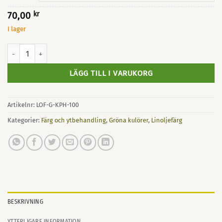
70,00
kr
I lager
Linoljefärg Köpenhamnsgrön mängd
LÄGG TILL I VARUKORG
Artikelnr:
LOF-G-KPH-100
Kategorier:
Färg och ytbehandling
,
Gröna kulörer
,
Linoljefärg
BESKRIVNING
YTTERLIGARE INFORMATION