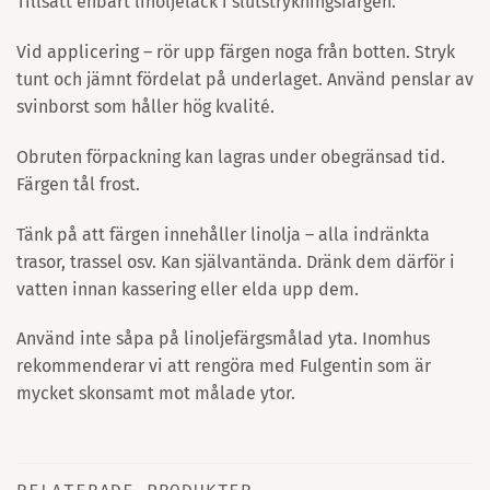
Tillsätt enbart linoljelack i slutstrykningsfärgen.
Vid applicering – rör upp färgen noga från botten. Stryk
tunt och jämnt fördelat på underlaget. Använd penslar av
svinborst som håller hög kvalité.
Obruten förpackning kan lagras under obegränsad tid.
Färgen tål frost.
Tänk på att färgen innehåller linolja – alla indränkta
trasor, trassel osv. Kan självantända. Dränk dem därför i
vatten innan kassering eller elda upp dem.
Använd inte såpa på linoljefärgsmålad yta. Inomhus
rekommenderar vi att rengöra med Fulgentin som är
mycket skonsamt mot målade ytor.