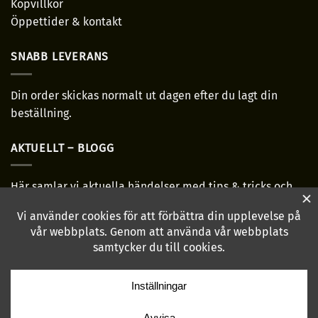
Köpvillkor
Öppettider & kontakt
SNABB LEVERANS
Din order skickas normalt ut dagen efter du lagt din
beställning.
AKTUELLT – BLOGG
Här samlar vi aktuella händelser med tips & tricks och
allmänt bra-ha grejer!
Läs mer...
HÖR AV DIG!
hej@annabritas.se