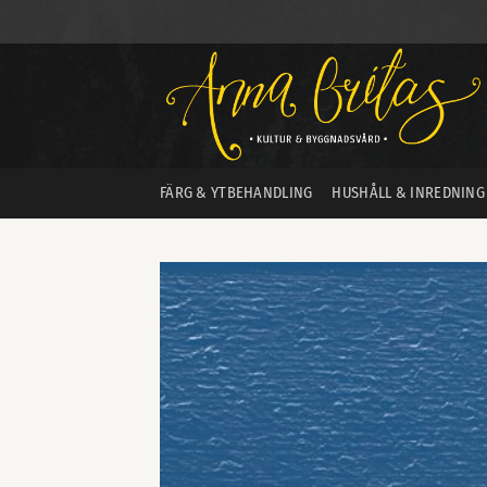
Skip
to
content
FÄRG & YTBEHANDLING
HUSHÅLL & INREDNING