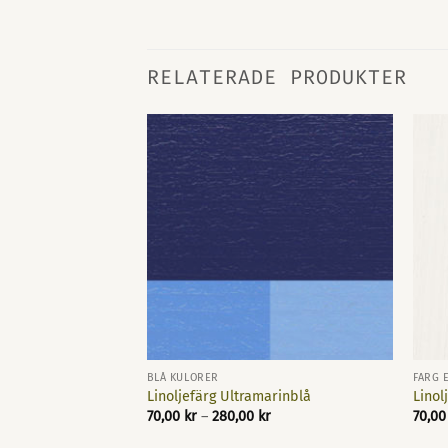
RELATERADE PRODUKTER
ING
BLÅ KULÖRER
FÄRG 
el
Linoljefärg Ultramarinblå
Linol
Prisintervall:
70,00
kr
–
280,00
kr
70,0
70,00 kr
till