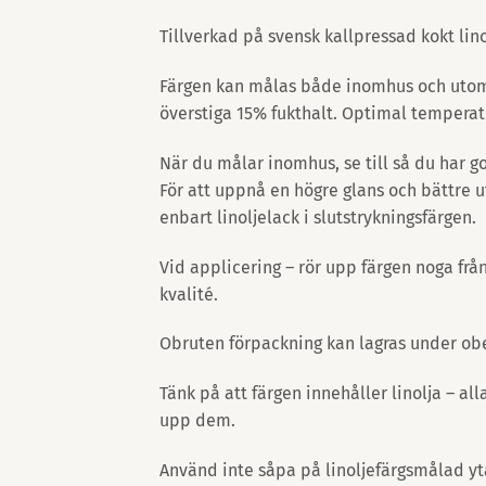
Tillverkad på svensk kallpressad kokt lin
Färgen kan målas både inomhus och utomhus
överstiga 15% fukthalt. Optimal temperatu
När du målar inomhus, se till så du har go
För att uppnå en högre glans och bättre utf
enbart linoljelack i slutstrykningsfärgen.
Vid applicering – rör upp färgen noga frå
kvalité.
Obruten förpackning kan lagras under obeg
Tänk på att färgen innehåller linolja – al
upp dem.
Använd inte såpa på linoljefärgsmålad y