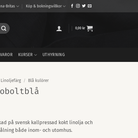
na-Britas
Köp & bokningsvillkor
0,00
kr
VAROR
KURSER
UTHYRNING
Linoljefärg
/
Blå kulörer
oboltblå
Prisintervall:
150,00 kr
rkad på svensk kallpressad kokt linolja och
ill
målning både inom- och utomhus.
710,00 kr