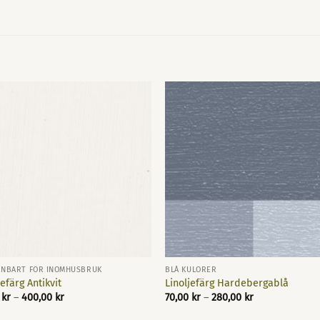
ENBART FÖR INOMHUSBRUK
BLÅ KULÖRER
jefärg Antikvit
Linoljefärg Hardebergablå
Prisintervall:
Prisintervall:
0
kr
–
400,00
kr
70,00
kr
–
280,00
kr
70,00 kr
70,00 kr
till
till