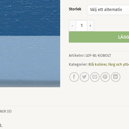
Storlek
Linoljefärg Koboltblå mängd
LÄGG
Artikelnr:
LOF-BL-KOBOLT
Kategorier:
Blå kulörer
,
Färg och yt
NER (0)
B.