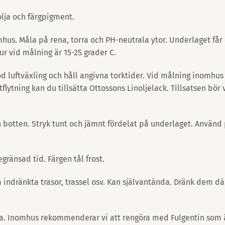
olja och färgpigment.
. Måla på rena, torra och PH-neutrala ytor. Underlaget får ej
r vid målning är 15-25 grader C.
d luftväxling och håll angivna torktider. Vid målning inomhus 
lytning kan du tillsätta Ottossons Linoljelack. Tillsatsen bör va
n botten. Stryk tunt och jämnt fördelat på underlaget. Använd
ränsad tid. Färgen tål frost.
la indränkta trasor, trassel osv. Kan självantända. Dränk dem dä
ta. Inomhus rekommenderar vi att rengöra med Fulgentin som