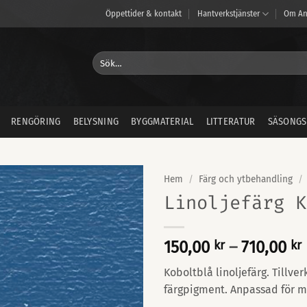
Öppettider & kontakt
Hantverkstjänster
Om An
Sök
efter:
RENGÖRING
BELYSNING
BYGGMATERIAL
LITTERATUR
SÄSONGS
Hem
/
Färg och ytbehandling
/
Linoljefärg K
150,00
kr
–
710,00
kr
Koboltblå linoljefärg. Tillve
t
färgpigment. Anpassad för 