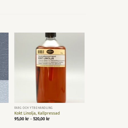
FÄRG OCH YTBEHANDLING
Kokt Linolja, Kallpressad
Prisintervall:
95,00
kr
–
520,00
kr
95,00 kr
till