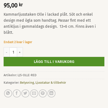
95,00
kr
Kammarljusstaken Olle i lackad plåt. Söt och enkel
design med ögla som handtag. Passar fint med ett
antikljus i gammaldags design. 13×6 cm. Finns även i
blått.
Endast 2 kvar i lager
Kammarljusstake Röd 13x6 cm mängd
LÄGG TILL I VARUKORG
Artikelnr:
LJS-OLLE-RED
Kategorier:
Belysning
,
Ljusstakar & tillbehör