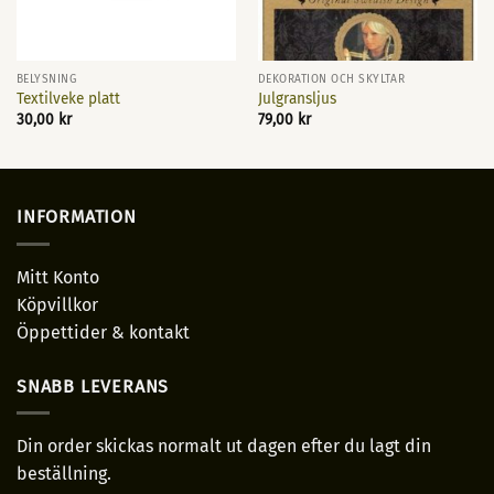
BELYSNING
DEKORATION OCH SKYLTAR
Textilveke platt
Julgransljus
30,00
kr
79,00
kr
INFORMATION
Mitt Konto
Köpvillkor
Öppettider & kontakt
SNABB LEVERANS
Din order skickas normalt ut dagen efter du lagt din
beställning.