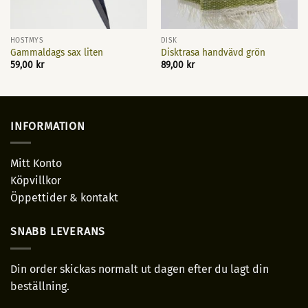
HÖSTMYS
DISK
Gammaldags sax liten
Disktrasa handvävd grön
59,00
kr
89,00
kr
INFORMATION
Mitt Konto
Köpvillkor
Öppettider & kontakt
SNABB LEVERANS
Din order skickas normalt ut dagen efter du lagt din
beställning.