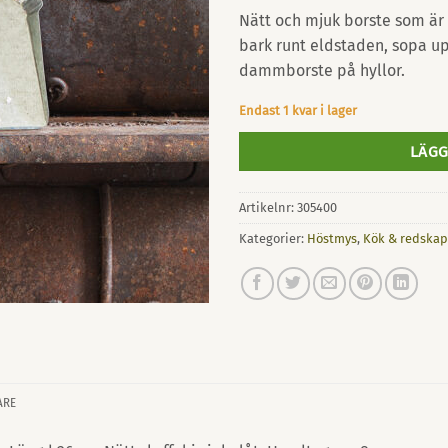
Nätt och mjuk borste som är 
bark runt eldstaden, sopa up
dammborste på hyllor.
Endast 1 kvar i lager
LÄGG
Artikelnr:
305400
Kategorier:
Höstmys
,
Kök & redskap
ARE