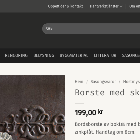
Öppettider & kontakt
Hantverkstjänster
Om An
Sök
efter:
RENGÖRING
BELYSNING
BYGGMATERIAL
LITTERATUR
SÄSONGS
Hem
/
Säsongsvaror
/
Höstmys
Borste med sk
199,00
kr
Bordsborste av bokträ med bo
zinkplåt. Handtag om 8cm.