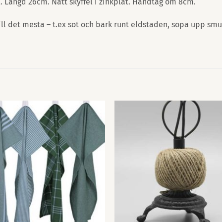
. Längd 26cm. Nätt skyffel i zinkplåt. Handtag om 8cm.
ll det mesta – t.ex sot och bark runt eldstaden, sopa upp sm