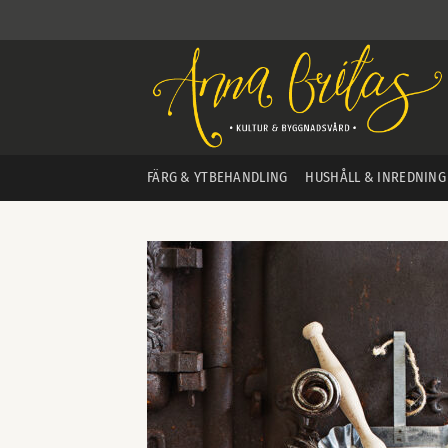
Skip
to
content
FÄRG & YTBEHANDLING
HUSHÅLL & INREDNING