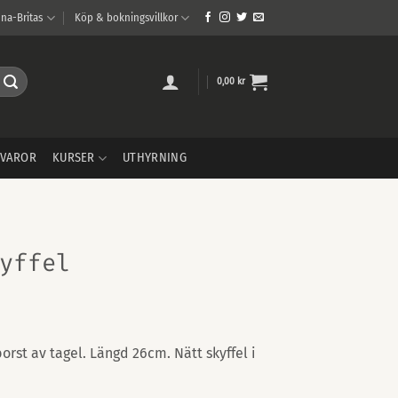
na-Britas
Köp & bokningsvillkor
0,00
kr
VAROR
KURSER
UTHYRNING
yffel
rst av tagel. Längd 26cm. Nätt skyffel i