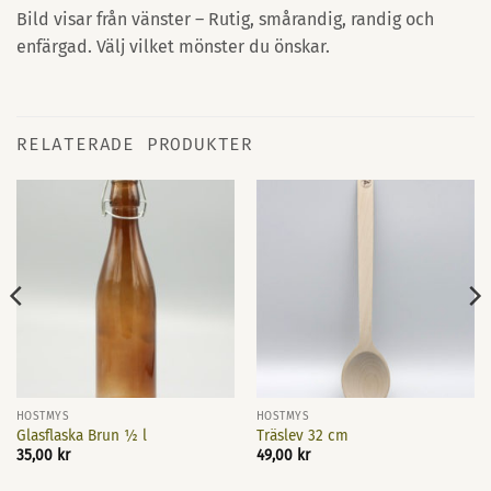
Bild visar från vänster – Rutig, smårandig, randig och
enfärgad. Välj vilket mönster du önskar.
RELATERADE PRODUKTER
HÖSTMYS
HÖSTMYS
Glasflaska Brun ½ l
Träslev 32 cm
35,00
kr
49,00
kr