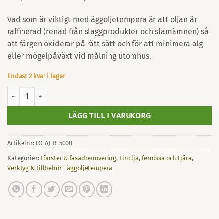
Vad som är viktigt med äggoljetempera är att oljan är
raffinerad (renad från slaggprodukter och slamämnen) så
att färgen oxiderar på rätt sätt och för att minimera alg-
eller mögelpåväxt vid målning utomhus.
Endast 2 kvar i lager
Rå linolja från Av jord 5L mängd
LÄGG TILL I VARUKORG
Artikelnr:
LO-AJ-R-5000
Kategorier:
Fönster & fasadrenovering
,
Linolja, fernissa och tjära
,
Verktyg & tillbehör - äggoljetempera