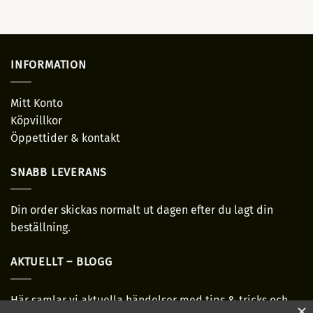
till
370,00 kr
INFORMATION
Mitt Konto
Köpvillkor
Öppettider & kontakt
SNABB LEVERANS
Din order skickas normalt ut dagen efter du lagt din
beställning.
AKTUELLT – BLOGG
Här samlar vi aktuella händelser med tips & tricks och