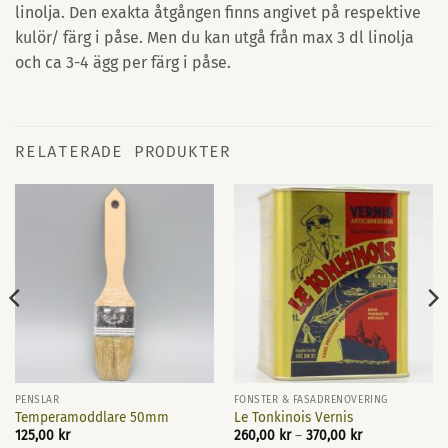
linolja. Den exakta åtgången finns angivet på respektive
kulör/ färg i påse. Men du kan utgå från max 3 dl linolja
och ca 3-4 ägg per färg i påse.
RELATERADE PRODUKTER
PENSLAR
FÖNSTER & FASADRENOVERING
Temperamoddlare 50mm
Le Tonkinois Vernis
Prisintervall:
125,00
kr
260,00
kr
–
370,00
kr
260,00 kr