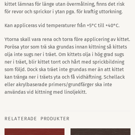
kittet lämnas för länge utan övermålning, finns det risk
för revor och sprickor i ytan pga. för kraftig uttorkning.
Kan appliceras vid temperaturer från +5°C till +40°C.
Ytorna skall vara rena och torra före applicering av kittet.
Porösa ytor som trä ska grundas innan kittning så kittets
olja inte sugs ner i träet. Om kittets olja i hög grad sugs
ner i träet, blir kittet torrt och hårt med sprickbildning
som följd. Dock ska träet inte grundas mer än att kittet
kan tränga ner i träets yta och få vidhäftning. Schellack
eller akrylbaserade primers/grundfärger ska inte
användas vid kittning med linoljekitt.
RELATERADE PRODUKTER