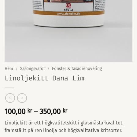
Hem
/
Säsongsvaror
/
Fönster & fasadrenovering
Linoljekitt Dana Lim
Prisintervall:
100,00
kr
–
350,00
kr
100,00 kr
Linoljekitt är ett högkvalitetskitt i glasmästarkvalitet,
till
framställt på ren linolja och högkvalitativa kritsorter.
350,00 kr