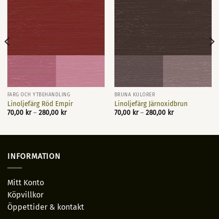
FÄRG OCH YTBEHANDLING
BRUNA KULÖRER
Linoljefärg Röd Empir
Linoljefärg Järnoxidbrun
Prisintervall:
Prisintervall:
70,00
kr
–
280,00
kr
70,00
kr
–
280,00
kr
70,00 kr
70,00 kr
till
till
280,00 kr
280,00 kr
INFORMATION
Mitt Konto
Köpvillkor
Öppettider & kontakt