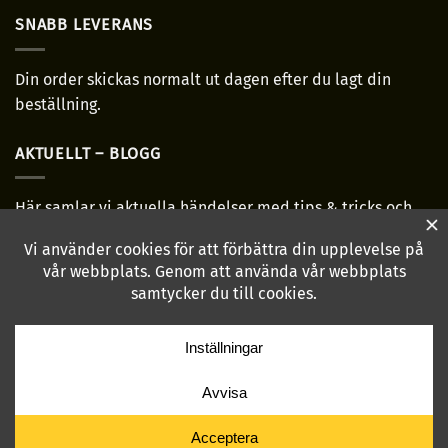
SNABB LEVERANS
Din order skickas normalt ut dagen efter du lagt din
beställning.
AKTUELLT – BLOGG
Här samlar vi aktuella händelser med tips & tricks och
allmänt bra-ha grejer!
Läs mer...
HÖR AV DIG!
hej@annabritas.se
Klarna
Swish
(SE)
Copyright 2026 ©
Anna-Britas kultur & byggnadsvård