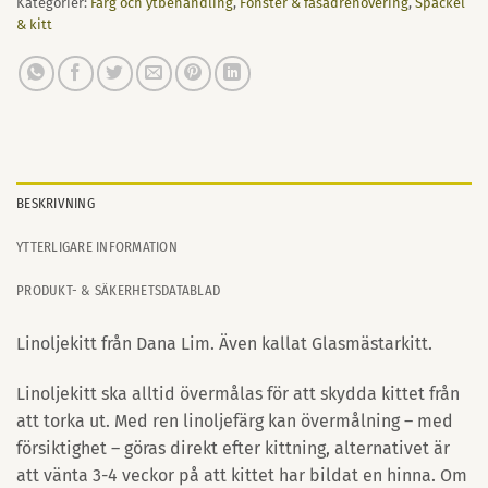
Kategorier:
Färg och ytbehandling
,
Fönster & fasadrenovering
,
Spackel
& kitt
BESKRIVNING
YTTERLIGARE INFORMATION
PRODUKT- & SÄKERHETSDATABLAD
Linoljekitt från Dana Lim. Även kallat Glasmästarkitt.
Linoljekitt ska alltid övermålas för att skydda kittet från
att torka ut. Med ren linoljefärg kan övermålning – med
försiktighet – göras direkt efter kittning, alternativet är
att vänta 3-4 veckor på att kittet har bildat en hinna. Om