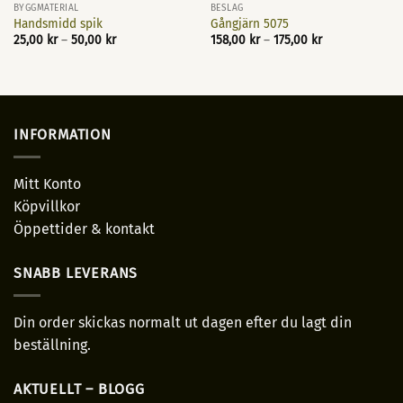
BYGGMATERIAL
BESLAG
Handsmidd spik
Gångjärn 5075
Prisintervall:
Prisintervall:
25,00
kr
–
50,00
kr
158,00
kr
–
175,00
kr
25,00 kr
158,00 kr
till
till
50,00 kr
175,00 kr
INFORMATION
Mitt Konto
Köpvillkor
Öppettider & kontakt
SNABB LEVERANS
Din order skickas normalt ut dagen efter du lagt din
beställning.
AKTUELLT – BLOGG