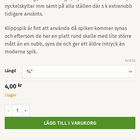
nyckelskyltar mm samt på alla ställen där s k extranubb
tidigare använts.
Klippspik är fint att använda då spiken kommer synas
och eftersom de har en platt rund skalle med lite större
mått än en nubb, syns de och ger ett äldre intryck än
moderna spik.
RENSA
Längd
4,00
kr
I lager
Klippspik 3/4 - 1 1/4" mängd
LÄGG TILL I VARUKORG