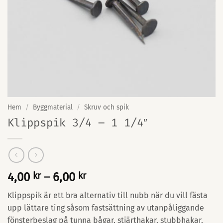
Hem
/
Byggmaterial
/
Skruv och spik
Klippspik 3/4 – 1 1/4″
Prisintervall:
4,00
kr
–
6,00
kr
4,00 kr
Klippspik är ett bra alternativ till nubb när du vill fästa
till
upp lättare ting såsom fastsättning av utanpåliggande
6,00 kr
fönsterbeslag på tunna bågar, stjärthakar, stubbhakar,