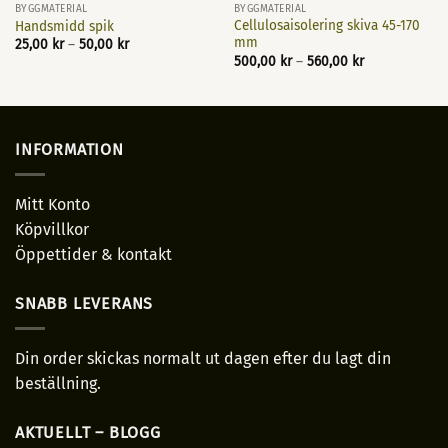
BYGGMATERIAL
BYGGMATERIAL
Cellulosaisolering skiva 45-170
Handsmidd spik
mm
Prisintervall:
25,00
kr
–
50,00
kr
25,00 kr
Prisintervall:
500,00
kr
–
560,00
kr
till
500,00 kr
50,00 kr
till
560,00 kr
INFORMATION
Mitt Konto
Köpvillkor
Öppettider & kontakt
SNABB LEVERANS
Din order skickas normalt ut dagen efter du lagt din
beställning.
AKTUELLT – BLOGG