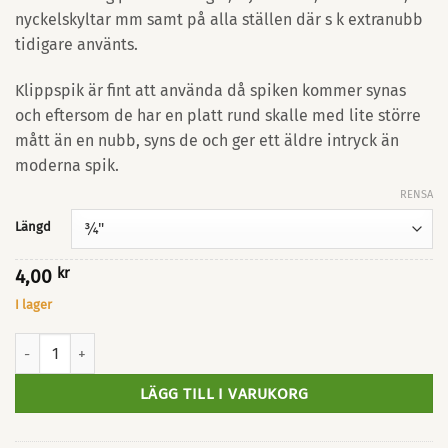
nyckelskyltar mm samt på alla ställen där s k extranubb
tidigare använts.
Klippspik är fint att använda då spiken kommer synas
och eftersom de har en platt rund skalle med lite större
mått än en nubb, syns de och ger ett äldre intryck än
moderna spik.
RENSA
Längd
4,00
kr
I lager
Klippspik 3/4 - 1 1/4" mängd
LÄGG TILL I VARUKORG