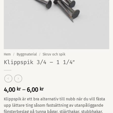
Hem
/
Byggmaterial
/
Skruv och spik
Klippspik 3/4 – 1 1/4″
Prisintervall:
4,00
kr
–
6,00
kr
4,00 kr
Klippspik är ett bra alternativ till nubb när du vill fästa
till
upp lättare ting såsom fastsättning av utanpåliggande
6,00 kr
fönsterbeslag på tunna bågar, stjärthakar, stubbhakar,