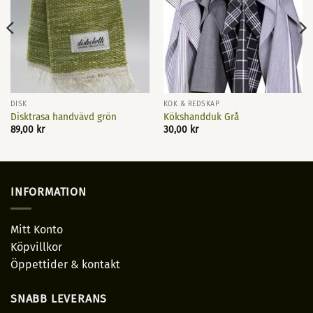
DISK
KÖK & REDSKAP
Disktrasa handvävd grön
Kökshandduk Grå
89,00
kr
30,00
kr
INFORMATION
Mitt Konto
Köpvillkor
Öppettider & kontakt
SNABB LEVERANS