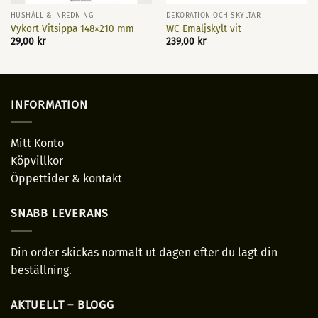
HUSHÅLL & INREDNING
DEKORATION OCH SKYLTAR
Vykort Vitsippa 148×210 mm
WC Emaljskylt vit
29,00
kr
239,00
kr
INFORMATION
Mitt Konto
Köpvillkor
Öppettider & kontakt
SNABB LEVERANS
Din order skickas normalt ut dagen efter du lagt din
beställning.
AKTUELLT – BLOGG