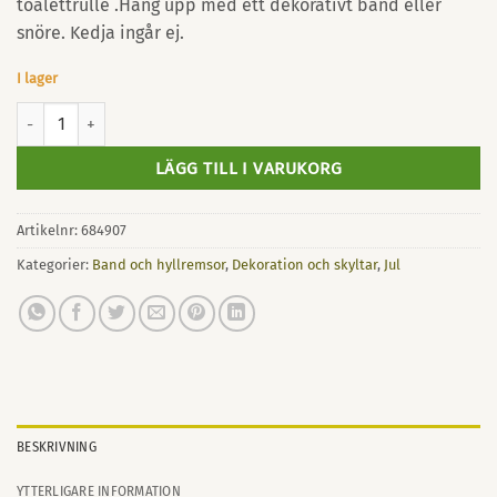
toalettrulle .Häng upp med ett dekorativt band eller
snöre. Kedja ingår ej.
I lager
Hängande snörhållare mängd
LÄGG TILL I VARUKORG
Artikelnr:
684907
Kategorier:
Band och hyllremsor
,
Dekoration och skyltar
,
Jul
BESKRIVNING
YTTERLIGARE INFORMATION